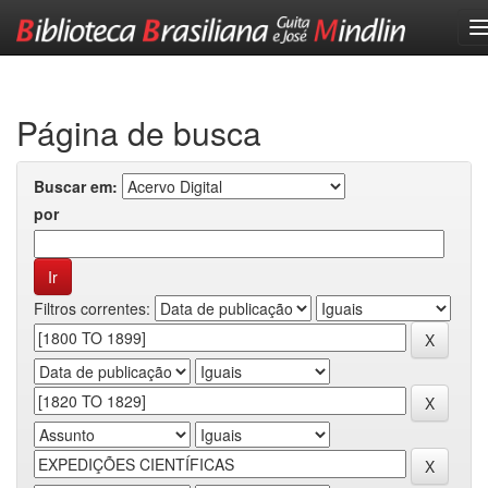
Skip
navigation
Página de busca
Buscar em:
por
Filtros correntes: