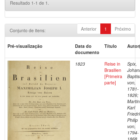
Resultado 1-1 de 1.
Anterior
1
Próximo
Conjunto de itens:
Pré-visualização
Data do
Título
Autor
documento
1823
Reise in
Spix,
Brasilien
Johan
[Primeira
Baptis
parte]
von,
1781-
1826;
Martin
Karl
Friedr
Philip
von,
1794-
1868