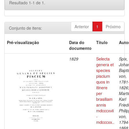
Resultado 1-1 de 1.
Anterior
1
Próximo
Conjunto de itens:
Pré-visualização
Data do
Título
Auto
documento
1829
Selecta
Spix,
genera et
Joha
species
Bapti
piscium
von,
quos in
1781
itinere
1826
per
Marti
brasiliam
Karl
annis
Fried
mdcccxvii
Phili
-
von,
mdcccxx..
1794
1868