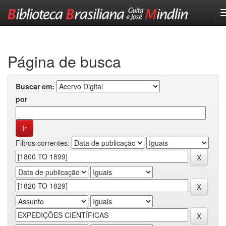
Skip
navigation
Página de busca
Buscar em:
por
Filtros correntes: