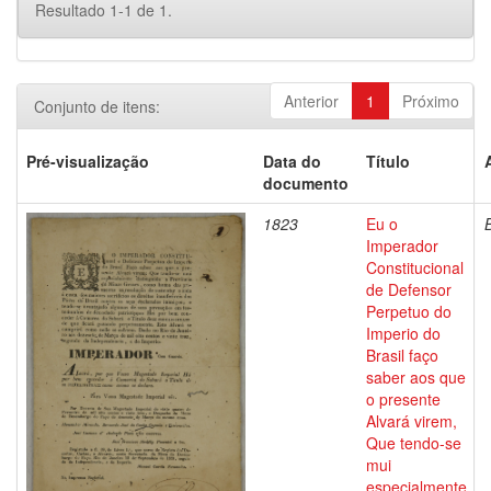
Resultado 1-1 de 1.
Anterior
1
Próximo
Conjunto de itens:
Pré-visualização
Data do
Título
documento
1823
Eu o
Imperador
Constitucional
de Defensor
Perpetuo do
Imperio do
Brasil faço
saber aos que
o presente
Alvará virem,
Que tendo-se
mui
especialmente