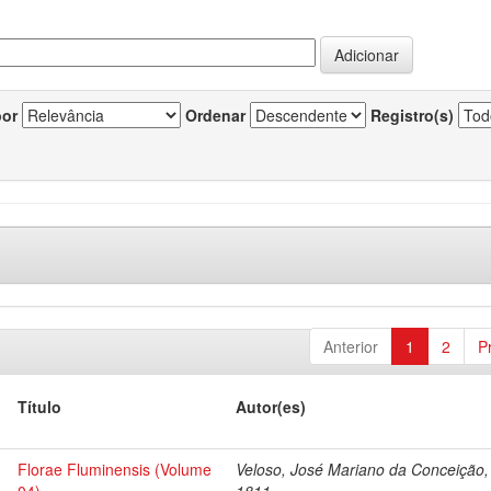
por
Ordenar
Registro(s)
Anterior
1
2
P
Título
Autor(es)
Florae Fluminensis (Volume
Veloso, José Mariano da Conceição,