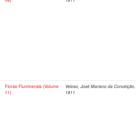
04)
1811
Florae Fluminensis (Volume
Veloso, José Mariano da Conceição,
11)
1811