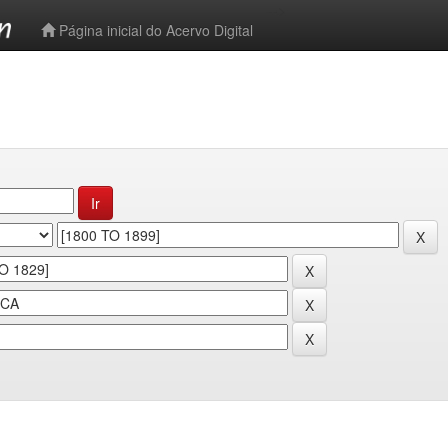
-->
Página inicial do Acervo Digital