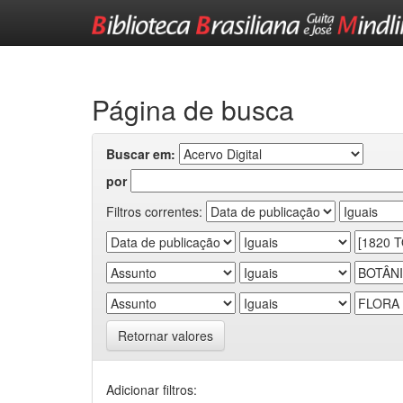
Skip
navigation
Página de busca
Buscar em:
por
Filtros correntes:
Retornar valores
Adicionar filtros: