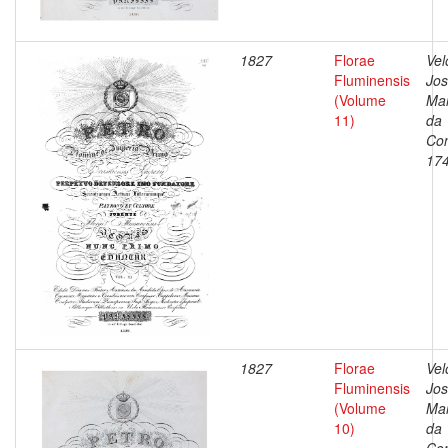
1827
Florae
Vel
Fluminensis
Jo
(Volume
Ma
11)
da
Con
17
1827
Florae
Vel
Fluminensis
Jo
(Volume
Ma
10)
da