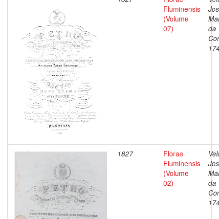
Fluminensis
Jo
(Volume
Ma
07)
da
Con
17
1827
Florae
Vel
Fluminensis
Jo
(Volume
Ma
02)
da
Con
17