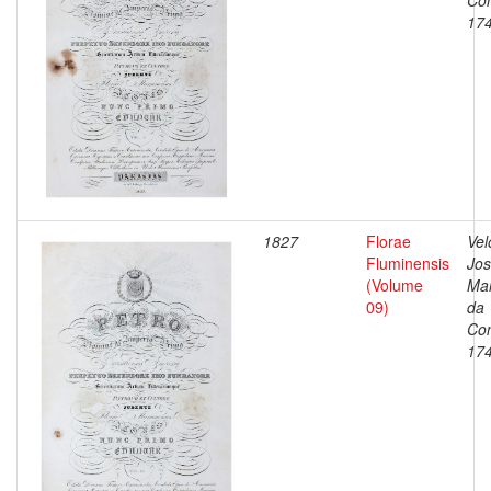
Con
17
1827
Florae
Vel
Fluminensis
Jo
(Volume
Ma
09)
da
Con
17