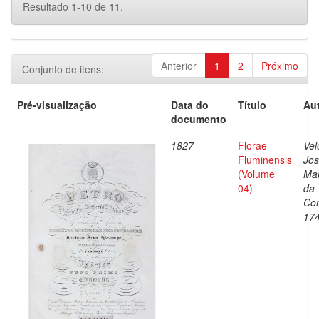
Resultado 1-10 de 11.
Anterior
1
2
Próximo
Conjunto de itens:
Pré-visualização
Data do
Título
Aut
documento
1827
Florae
Vel
Fluminensis
Jo
(Volume
Ma
04)
da
Con
17