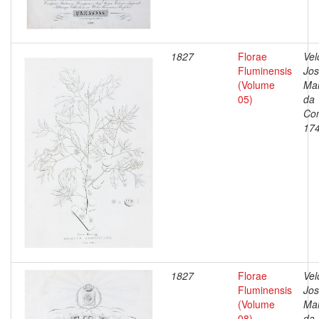
1827
Florae
Vel
Fluminensis
Jo
(Volume
Ma
05)
da
Con
17
1827
Florae
Vel
Fluminensis
Jo
(Volume
Ma
08)
da