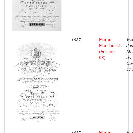
1827
Florae
Vel
Fluminensis
Jo
(Volume
Ma
03)
da
Con
17
1827
Florae
Vel