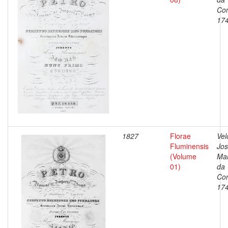
Con
17
1827
Florae
Vel
Fluminensis
Jo
(Volume
Ma
01)
da
Con
17