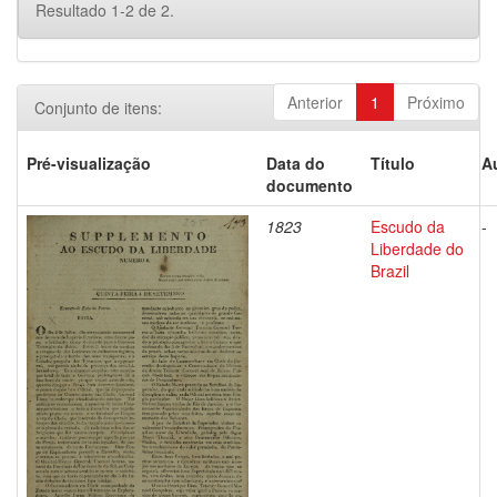
Resultado 1-2 de 2.
Anterior
1
Próximo
Conjunto de itens:
Pré-visualização
Data do
Título
A
documento
1823
Escudo da
-
Liberdade do
Brazil