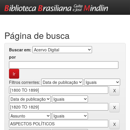
Skip
navigation
Página de busca
Buscar em:
por
Filtros correntes: