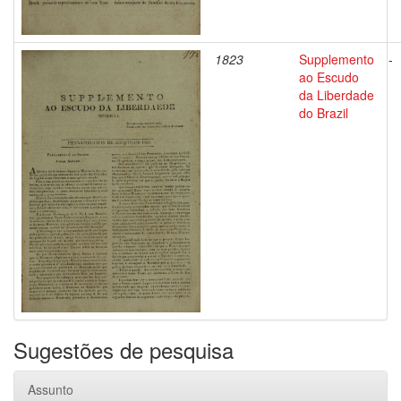
1823
Supplemento
-
ao Escudo
da Liberdade
do Brazil
Sugestões de pesquisa
Assunto