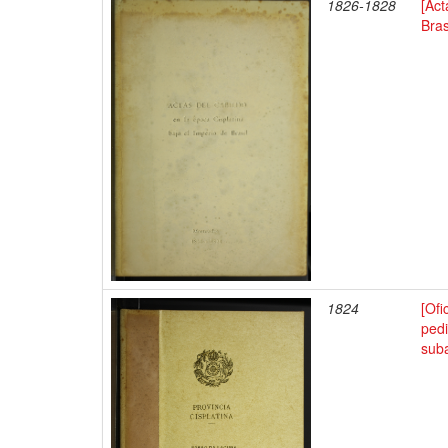
1826-1828
[Act
Bras
1824
[Of
pedi
suba