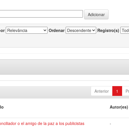
por
Ordenar
Registro(s)
Anterior
1
P
lo
Autor(es)
onciliador o el amigo de la paz a los publicistas
-