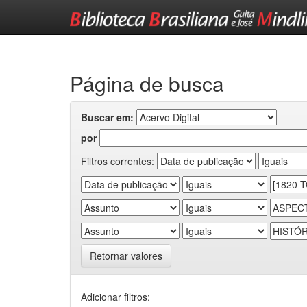
Skip
navigation
Página de busca
Buscar em:
por
Filtros correntes:
Retornar valores
Adicionar filtros: