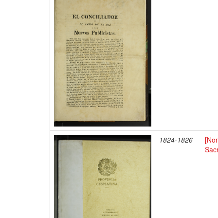
1824-1826
[No
Sac