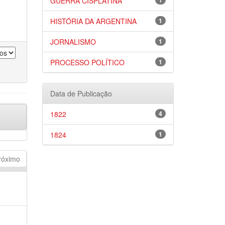
GUERRA CISPLATINA
1
HISTÓRIA DA ARGENTINA
1
JORNALISMO
1
PROCESSO POLÍTICO
1
Data de Publicação
1822
4
1824
1
róximo