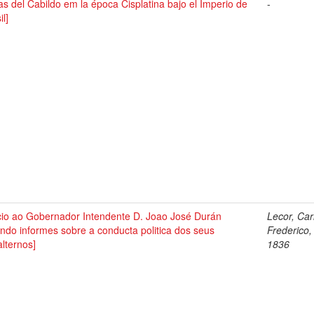
as del Cabildo em la época Cisplatina bajo el Imperio de
-
il]
icio ao Gobernador Intendente D. Joao José Durán
Lecor, Car
ndo informes sobre a conducta politica dos seus
Frederico,
lternos]
1836