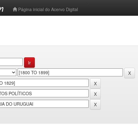
-->
Página inicial do Acervo Digital