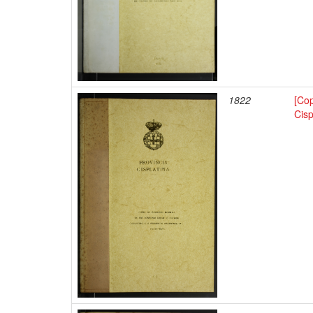
1822
[Co
Cisp