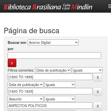
Skip
navigation
Página de busca
Buscar em:
por
Filtros correntes: