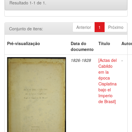
Resultado 1-1 de 1.
Anterior
1
Próximo
Conjunto de itens:
Pré-visualização
Data do
Título
Autor
documento
1826-1828
[Actas del
-
Cabildo
em la
época
Cisplatina
bajo el
Imperio
de Brasil]