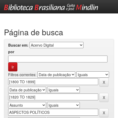
Skip
navigation
Página de busca
Buscar em:
por
Filtros correntes: