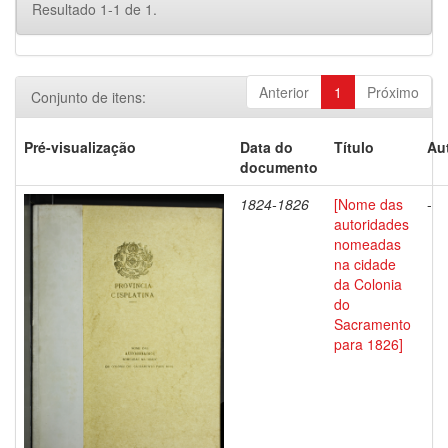
Resultado 1-1 de 1.
Anterior
1
Próximo
Conjunto de itens:
Pré-visualização
Data do
Título
Au
documento
1824-1826
[Nome das
-
autoridades
nomeadas
na cidade
da Colonia
do
Sacramento
para 1826]