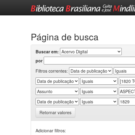
Skip
navigation
Página de busca
Buscar em:
por
Filtros correntes:
Retornar valores
Adicionar filtros: