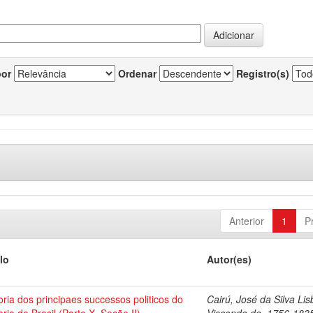
por
Ordenar
Registro(s)
Anterior
1
P
lo
Autor(es)
oria dos principaes successos politicos do
Cairú, José da Silva Lis