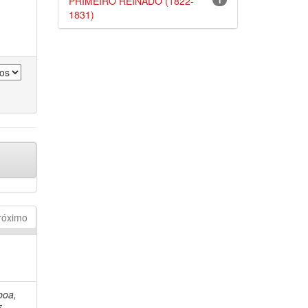
PRIMEIRO REINADO (1822-
1
1831)
róximo
boa,