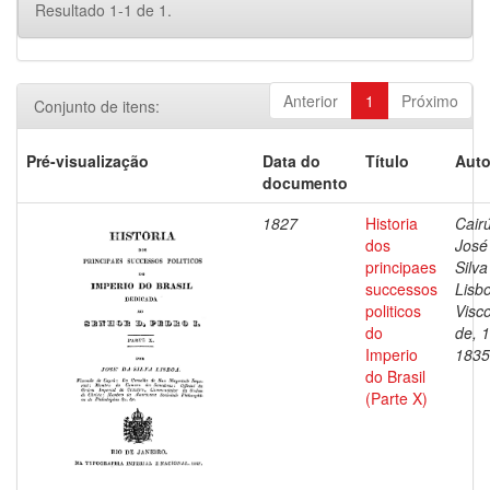
Resultado 1-1 de 1.
Anterior
1
Próximo
Conjunto de itens:
Pré-visualização
Data do
Título
Auto
documento
1827
Historia
Cairú
dos
José
principaes
Silva
successos
Lisb
politicos
Visc
do
de, 
Imperio
1835
do Brasil
(Parte X)