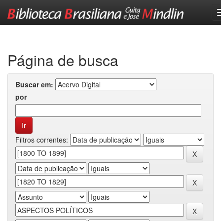
Skip
navigation
Página de busca
Buscar em:
por
Filtros correntes: