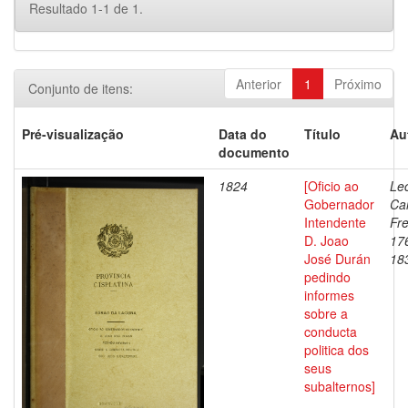
Resultado 1-1 de 1.
Anterior
1
Próximo
Conjunto de itens:
Pré-visualização
Data do
Título
Au
documento
1824
[Oficio ao
Lec
Gobernador
Ca
Intendente
Fre
D. Joao
17
José Durán
18
pedindo
informes
sobre a
conducta
politica dos
seus
subalternos]