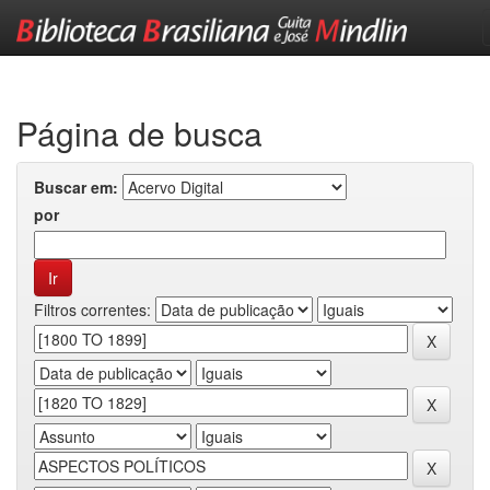
Skip
navigation
Página de busca
Buscar em:
por
Filtros correntes: