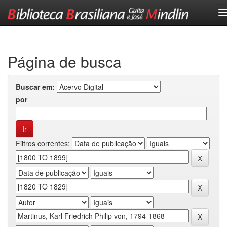
Skip
navigation
Página de busca
Buscar em:
por
Filtros correntes: