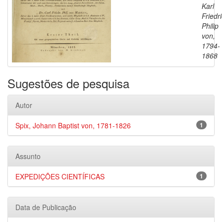
Karl
Friedr
Philip
von,
1794-
1868
Sugestões de pesquisa
Autor
Spix, Johann Baptist von, 1781-1826
1
Assunto
EXPEDIÇÕES CIENTÍFICAS
1
Data de Publicação