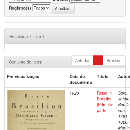
Registro(s)
Resultado 1-1 de 1.
Anterior
1
Próximo
Conjunto de itens:
Pré-visualização
Data do
Título
Autor
documento
1823
Reise in
Spix,
Brasilien
Johan
[Primeira
Baptis
parte]
von,
1781-
1826;
Martin