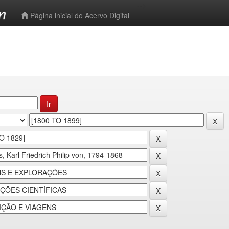
-->
Página inicial do Acervo Digital