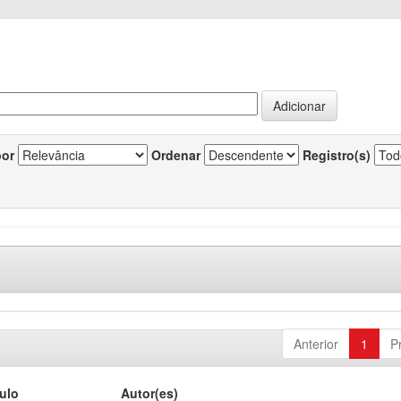
por
Ordenar
Registro(s)
Anterior
1
P
tulo
Autor(es)