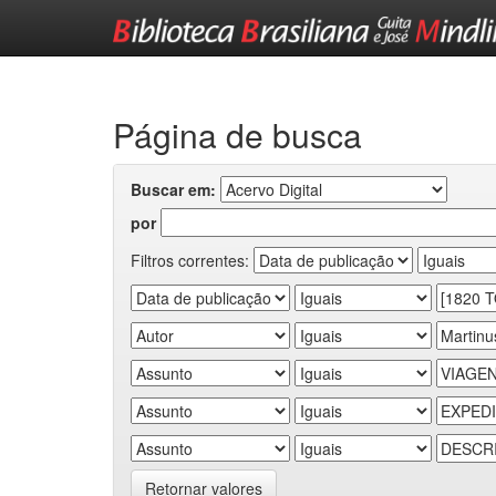
Skip
navigation
Página de busca
Buscar em:
por
Filtros correntes:
Retornar valores