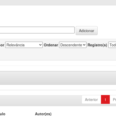
por
Ordenar
Registro(s)
Anterior
1
P
tulo
Autor(es)