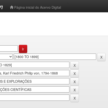
-->
Página inicial do Acervo Digital