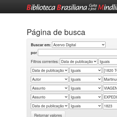
Skip
navigation
Página de busca
Buscar em:
por
Filtros correntes:
Retornar valores