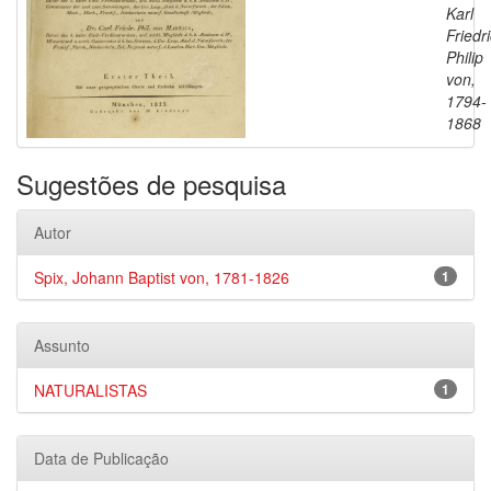
Karl
Friedr
Philip
von,
1794-
1868
Sugestões de pesquisa
Autor
Spix, Johann Baptist von, 1781-1826
1
Assunto
NATURALISTAS
1
Data de Publicação