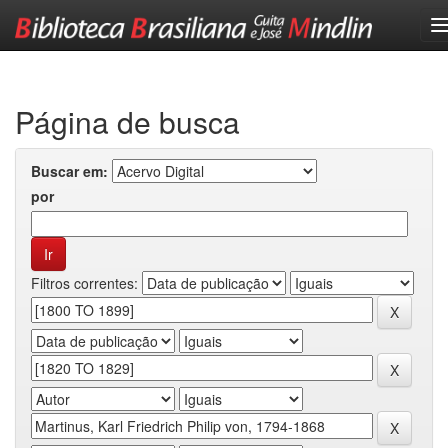
Skip
navigation
Página de busca
Buscar em:
por
Filtros correntes: