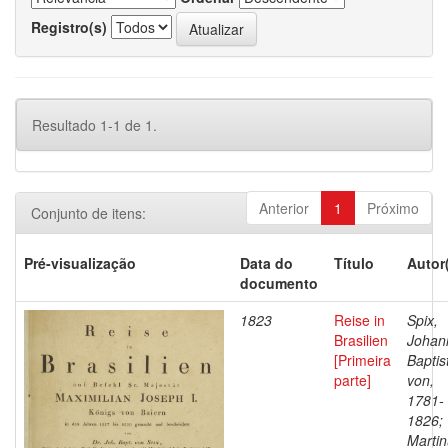
Registro(s)
Resultado 1-1 de 1.
Anterior
1
Próximo
Conjunto de itens:
Pré-visualização
Data do
Título
Autor
documento
1823
Reise in
Spix,
Brasilien
Johan
[Primeira
Baptis
parte]
von,
1781-
1826;
Martin