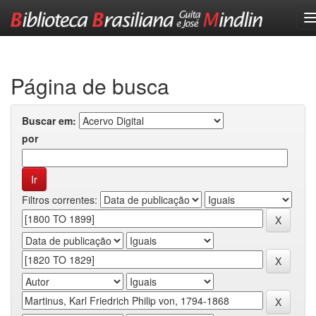
Skip
navigation
Página de busca
Buscar em:
por
Filtros correntes: