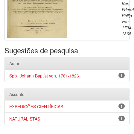
Karl
Friedr
Philip
von,
1794-
1868
Sugestões de pesquisa
Autor
Spix, Johann Baptist von, 1781-1826
1
Assunto
EXPEDIÇÕES CIENTÍFICAS
1
NATURALISTAS
1