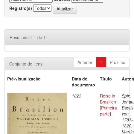
Registro(s)
Resultado 1-1 de 1.
Anterior
1
Próximo
Conjunto de itens:
Pré-visualização
Data do
Título
Autor
documento
1823
Reise in
Spix,
Brasilien
Johan
[Primeira
Baptis
parte]
von,
1781-
1826;
Martin