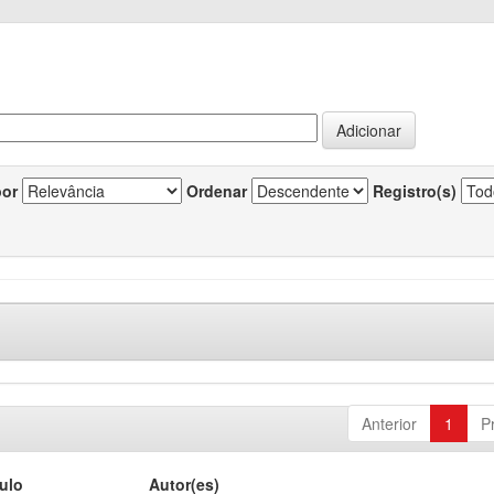
por
Ordenar
Registro(s)
Anterior
1
P
tulo
Autor(es)