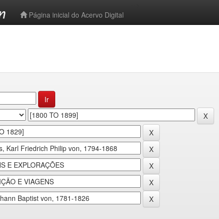
-->
Página inicial do Acervo Digital