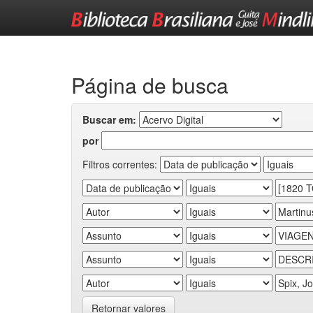
Skip
navigation
Página de busca
Buscar em:
por
Filtros correntes:
Retornar valores