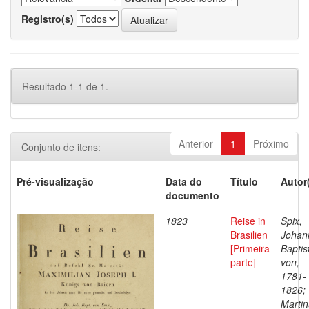
Registro(s)
Resultado 1-1 de 1.
Anterior
1
Próximo
Conjunto de itens:
Pré-visualização
Data do
Título
Autor
documento
1823
Reise in
Spix,
Brasilien
Johan
[Primeira
Baptis
parte]
von,
1781-
1826;
Martin