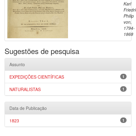
Karl
Friedr
Philip
von,
1794-
1868
Sugestões de pesquisa
Assunto
EXPEDIÇÕES CIENTÍFICAS
1
NATURALISTAS
1
Data de Publicação
1823
1