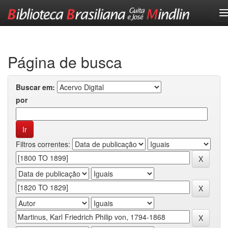
Skip
navigation
Página de busca
Buscar em:
por
Filtros correntes: