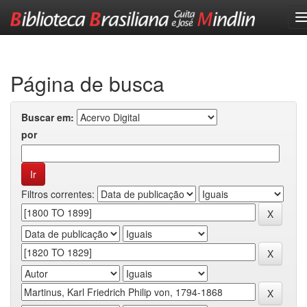
Skip
navigation
Página de busca
Buscar em:
por
Filtros correntes: