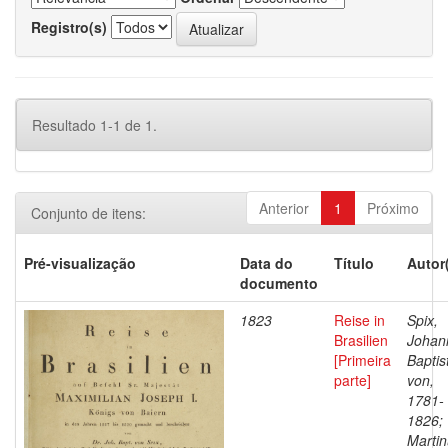
Registro(s)
Resultado 1-1 de 1.
Anterior
1
Próximo
Conjunto de itens:
Pré-visualização
Data do
Título
Autor
documento
1823
Reise in
Spix,
Brasilien
Johan
[Primeira
Baptis
parte]
von,
1781-
1826;
Martin