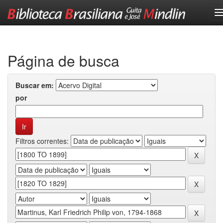
Skip
navigation
Página de busca
Buscar em:
por
Filtros correntes: