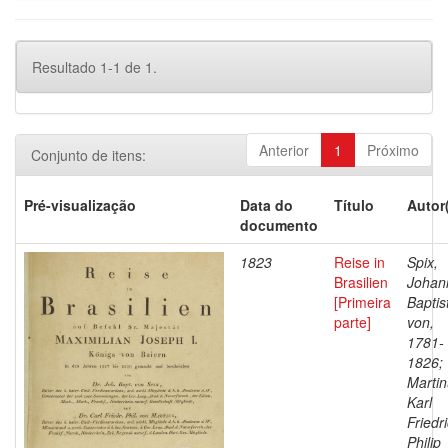
Resultado 1-1 de 1.
Anterior
1
Próximo
Conjunto de itens:
Pré-visualização
Data do
Título
Autor
documento
1823
Reise in
Spix,
Brasilien
Johan
[Primeira
Baptis
parte]
von,
1781-
1826;
Martin
Karl
Friedr
Philip