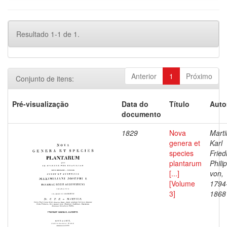
Resultado 1-1 de 1.
Anterior
1
Próximo
Conjunto de itens:
Pré-visualização
Data do
Título
Auto
documento
1829
Nova
Marti
genera et
Karl
species
Fried
plantarum
Philip
[...]
von,
[Volume
1794
3]
1868