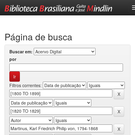
Skip
navigation
Página de busca
Buscar em:
por
Filtros correntes: