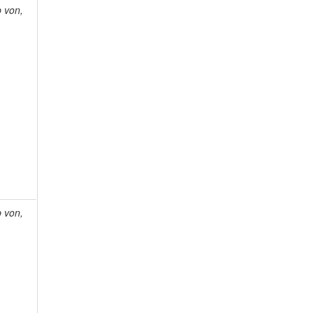
p von,
p von,