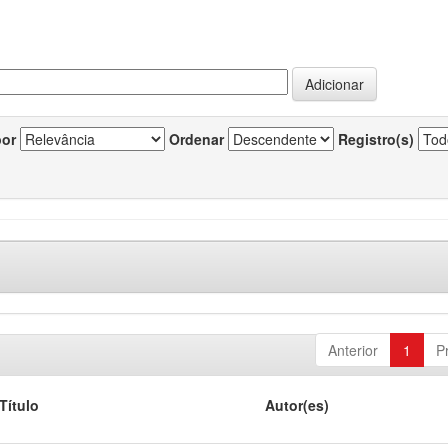
por
Ordenar
Registro(s)
Anterior
1
P
Título
Autor(es)