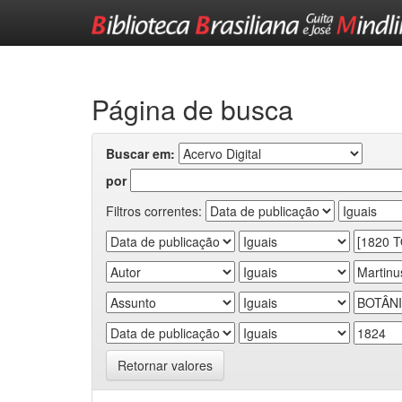
Skip
navigation
Página de busca
Buscar em:
por
Filtros correntes:
Retornar valores