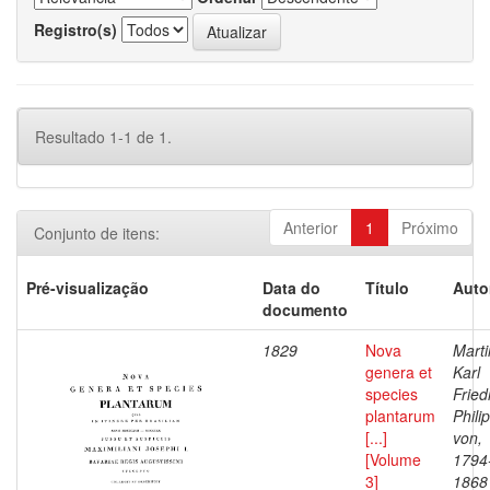
Registro(s)
Resultado 1-1 de 1.
Anterior
1
Próximo
Conjunto de itens:
Pré-visualização
Data do
Título
Auto
documento
1829
Nova
Marti
genera et
Karl
species
Fried
plantarum
Philip
[...]
von,
[Volume
1794
3]
1868