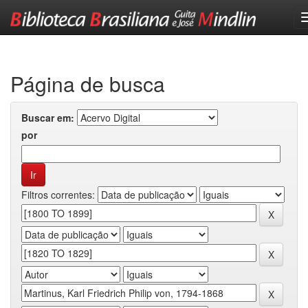
Skip
navigation
Página de busca
Buscar em:
por
Filtros correntes: