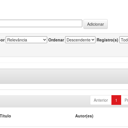
por
Ordenar
Registro(s)
Anterior
1
P
Título
Autor(es)