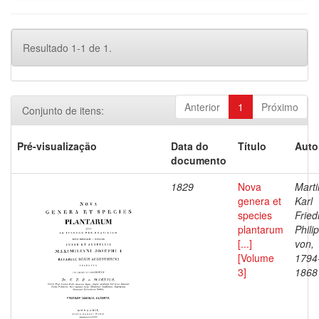
Resultado 1-1 de 1.
Anterior
1
Próximo
Conjunto de itens:
Pré-visualização
Data do
Título
Auto
documento
1829
Nova
Marti
genera et
Karl
species
Fried
plantarum
Philip
[...]
von,
[Volume
1794
3]
1868