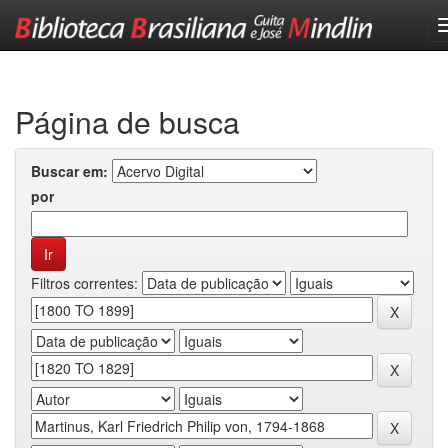
Skip
navigation
Página de busca
Buscar em:
por
Filtros correntes: