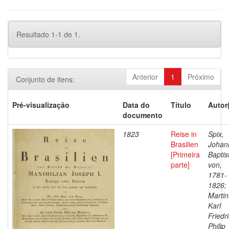
Resultado 1-1 de 1.
Anterior
1
Próximo
Conjunto de itens:
Pré-visualização
Data do
Título
Autor
documento
1823
Reise in
Spix,
Brasilien
Johan
[Primeira
Baptis
parte]
von,
1781-
1826;
Martin
Karl
Friedr
Philip