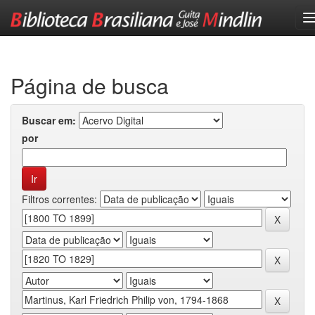
Skip
navigation
Página de busca
Buscar em:
por
Filtros correntes: