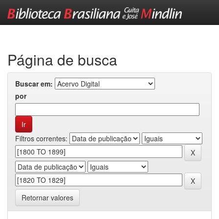
Skip
navigation
Página de busca
Buscar em:
por
Filtros correntes:
Retornar valores