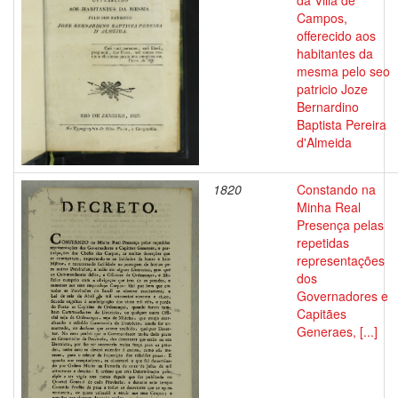
da Villa de
Campos,
offerecido aos
habitantes da
mesma pelo seo
patricio Joze
Bernardino
Baptista Pereira
d'Almeida
1820
Constando na
Minha Real
Presença pelas
repetidas
representações
dos
Governadores e
Capitães
Generaes, [...]