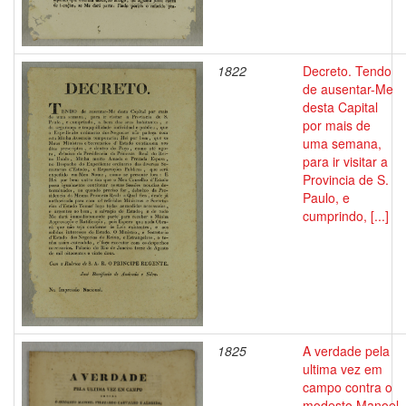
1822
Decreto. Tendo
de ausentar-Me
desta Capital
por mais de
uma semana,
para ir visitar a
Provincia de S.
Paulo, e
cumprindo, [...]
1825
A verdade pela
ultima vez em
campo contra o
modesto Manoel