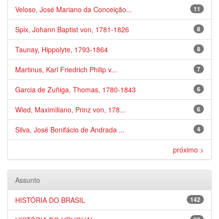
Veloso, José Mariano da Conceição...
11
Spix, Johann Baptist von, 1781-1826
8
Taunay, Hippolyte, 1793-1864
8
Martinus, Karl Friedrich Philip v...
7
Garcia de Zuñiga, Thomas, 1780-1843
6
Wied, Maximiliano, Prinz von, 178...
6
Silva, José Bonifácio de Andrada ...
4
próximo >
Assunto
HISTÓRIA DO BRASIL
142