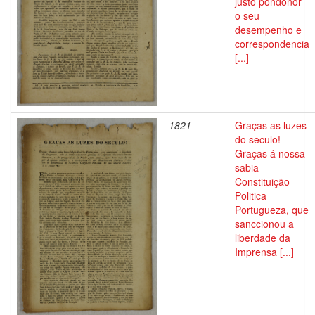
justo pondonor
o seu
desempenho e
correspondencia
[...]
1821
Graças as luzes
do seculo!
Graças á nossa
sabia
Constituição
Politica
Portugueza, que
sanccionou a
liberdade da
Imprensa [...]