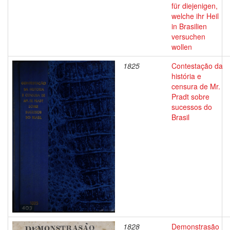
für diejenigen,
welche ihr Heil
in Brasilien
versuchen
wollen
1825
Contestação da
história e
censura de Mr.
Pradt sobre
sucessos do
Brasil
1828
Demonstrasão