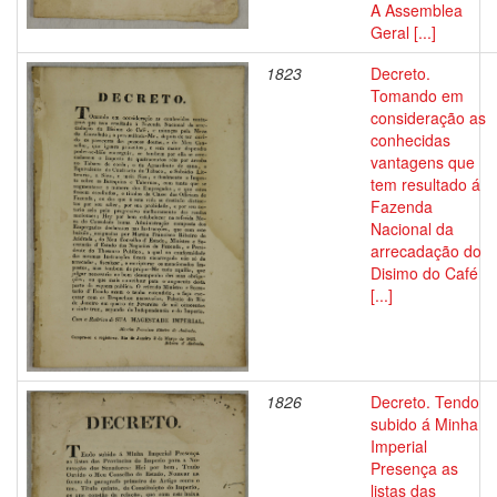
A Assemblea
Geral [...]
1823
Decreto.
Tomando em
consideração as
conhecidas
vantagens que
tem resultado á
Fazenda
Nacional da
arrecadação do
Disimo do Café
[...]
1826
Decreto. Tendo
subido á Minha
Imperial
Presença as
listas das