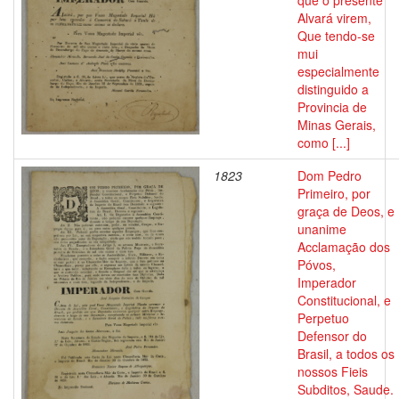
que o presente
Alvará virem,
Que tendo-se
mui
especialmente
distinguido a
Provincia de
Minas Gerais,
como [...]
1823
Dom Pedro
Primeiro, por
graça de Deos, e
unanime
Acclamação dos
Póvos,
Imperador
Constitucional, e
Perpetuo
Defensor do
Brasil, a todos os
nossos Fieis
Subditos, Saude.