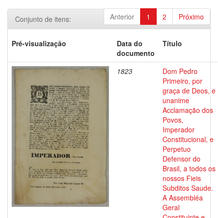
Anterior
1
2
Próximo
Conjunto de itens:
Pré-visualização
Data do
Título
documento
1823
Dom Pedro
Primeiro, por
graça de Deos, e
unanime
Acclamação dos
Povos,
Imperador
Constitucional, e
Perpetuo
Defensor do
Brasil, a todos os
nossos Fieis
Subditos Saude.
A Assembléa
Geral
Constituinte e