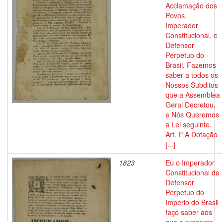
Acclamação dos
Povos,
Imperador
Constitucional, e
Defensor
Perpetuo do
Brasil, Fazemos
saber a todos os
Nossos Subditos
que a Assemblea
Geral Decretou,
e Nós Queremos
a Lei seguinte.
Art. Iº A Dotação
[...]
1823
Eu o Imperador
Constitucional de
Defensor
Perpetuo do
Imperio do Brasil
faço saber aos