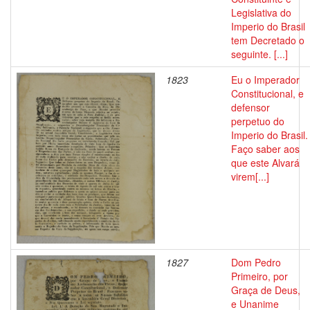
Legislativa do
Imperio do Brasil
tem Decretado o
seguinte. [...]
1823
Eu o Imperador
Constitucional, e
defensor
perpetuo do
Imperio do Brasil.
Faço saber aos
que este Alvará
virem[...]
1827
Dom Pedro
Primeiro, por
Graça de Deus,
e Unanime