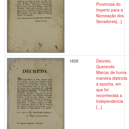
Provincias do
Imperio para a
Nomeação dos
Senadores[...]
1826
Decreto.
Querendo
Marcar de huma
maneira distincta
a epocha, em
que foi
reconhecida a
Independencia
[...]