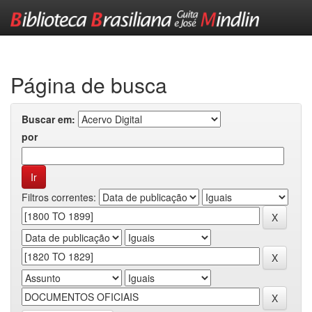
Skip
navigation
Página de busca
Buscar em:
por
Filtros correntes: