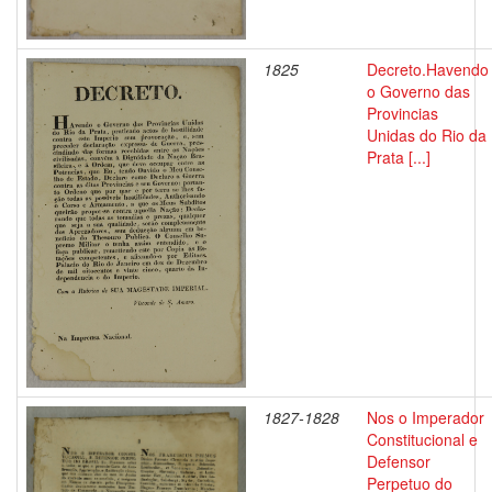
1825
Decreto.Havendo
o Governo das
Provincias
Unidas do Rio da
Prata [...]
1827-1828
Nos o Imperador
Constitucional e
Defensor
Perpetuo do