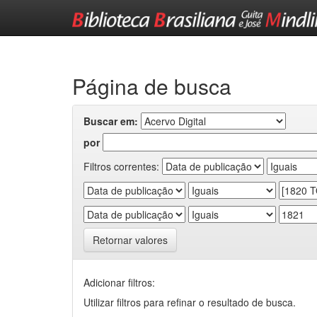
Skip
navigation
Página de busca
Buscar em:
por
Filtros correntes:
Retornar valores
Adicionar filtros:
Utilizar filtros para refinar o resultado de busca.