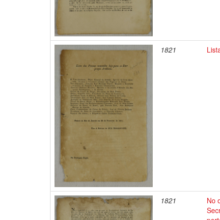
1821
Lis
1821
No d
Secr