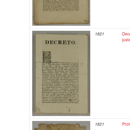
1821
Decr
just
1821
Pro