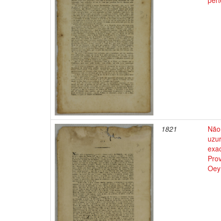
pert
1821
Não 
uzur
exac
Prov
Oeyn