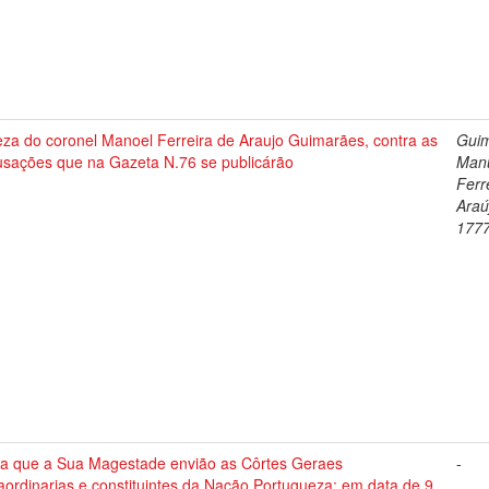
za do coronel Manoel Ferreira de Araujo Guimarães, contra as
Guim
usações que na Gazeta N.76 se publicárão
Man
Ferr
Araú
177
ta que a Sua Magestade envião as Côrtes Geraes
-
aordinarias e constituintes da Nação Portugueza: em data de 9