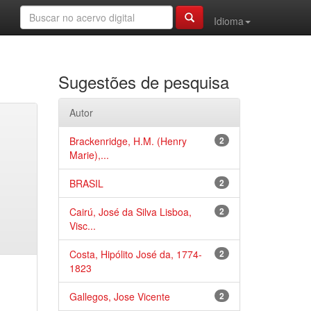
Idioma
Sugestões de pesquisa
Autor
Brackenridge, H.M. (Henry
2
Marie),...
BRASIL
2
Cairú, José da Silva Lisboa,
2
Visc...
Costa, Hipólito José da, 1774-
2
1823
Gallegos, Jose Vicente
2