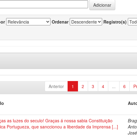
por
Ordenar
Registro(s)
Anterior
1
2
3
4
...
6
P
lo
Auto
as as luzes do seculo! Graças á nossa sabia Constituição
Brag
tica Portugueza, que sanccionou a liberdade da Imprensa [...]
Anto
José