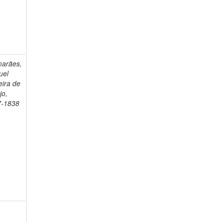
arães,
uel
eira de
jo,
7-1838