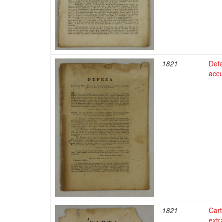
1821
Defe
acc
1821
Car
extr