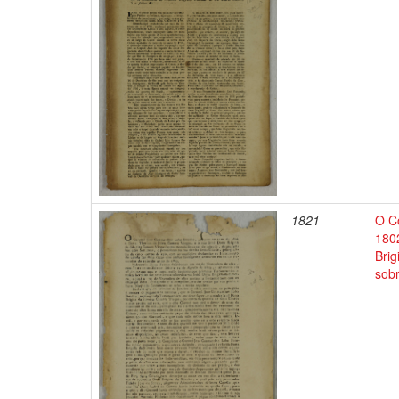
1821
O C
180
Bri
sobr