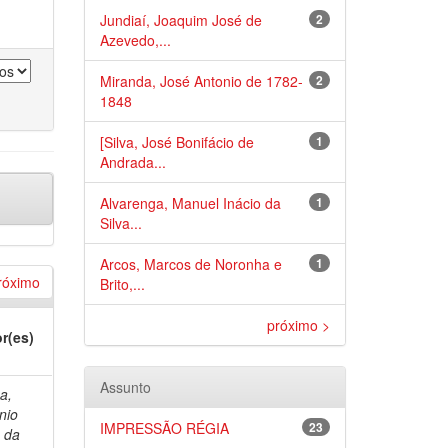
Jundiaí, Joaquim José de
2
Azevedo,...
Miranda, José Antonio de 1782-
2
1848
[Silva, José Bonifácio de
1
Andrada...
Alvarenga, Manuel Inácio da
1
Silva...
Arcos, Marcos de Noronha e
1
róximo
Brito,...
próximo >
r(es)
Assunto
a,
nio
IMPRESSÃO RÉGIA
23
 da