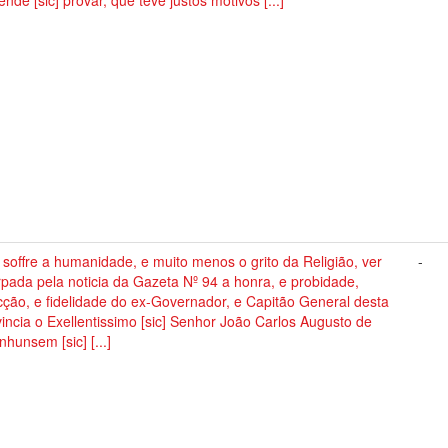
ende [sic] provar, que teve justos motivos [...]
soffre a humanidade, e muito menos o grito da Religião, ver
-
pada pela noticia da Gazeta Nº 94 a honra, e probidade,
ção, e fidelidade do ex-Governador, e Capitão General desta
incia o Exellentissimo [sic] Senhor João Carlos Augusto de
hunsem [sic] [...]