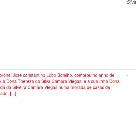
Silv
oronel Joze constantino Lobo Botelho, comprou no anno de
-
2 a Dona Thereza da Silva Camara Viegas, e a sua Irmã Dona
gida da Silveira Camara Viegas huma morada de cazas de
ado, [...]