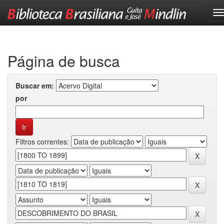
Skip
navigation
Página de busca
Buscar em:
por
Filtros correntes: