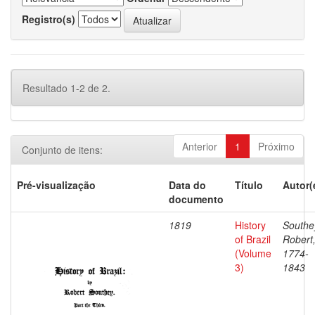
Registro(s)
Resultado 1-2 de 2.
Anterior
1
Próximo
Conjunto de itens:
Pré-visualização
Data do
Título
Autor(
documento
1819
History
Southe
of Brazil
Robert
(Volume
1774-
3)
1843