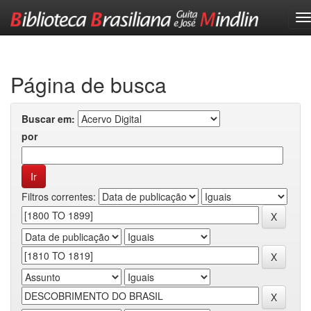
Skip
navigation
Página de busca
Buscar em:
por
Filtros correntes: