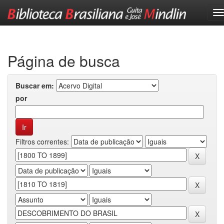
Skip
navigation
Página de busca
Buscar em:
por
Filtros correntes: