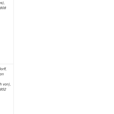
s),
1808
orff,
von
g
h von),
1852