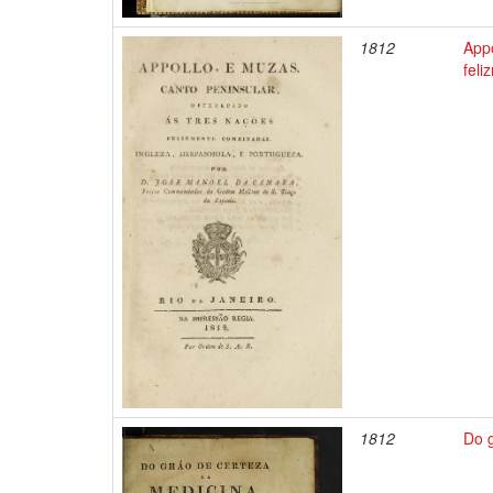
1812
Appo
fel
1812
Do 