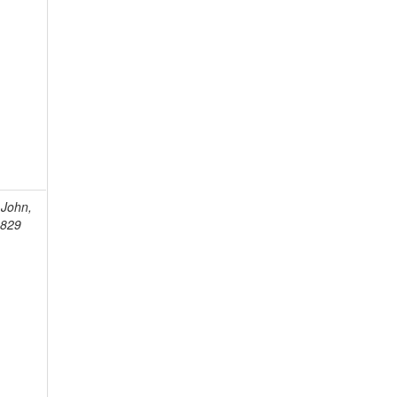
John,
1829