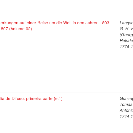
erkungen auf einer Reise um die Welt in den Jahren 1803
Langsd
 1807 (Volume 02)
G. H. 
(Geor
Heinric
1774-
lia de Dirceo: primeira parte (e.1)
Gonza
Tomás
Antôni
1744-