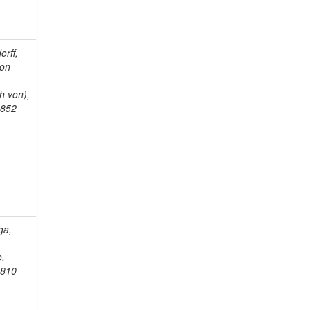
orff,
von
g
h von),
1852
ga,
o,
1810