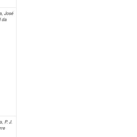
, José
 da
, P. J.
rre