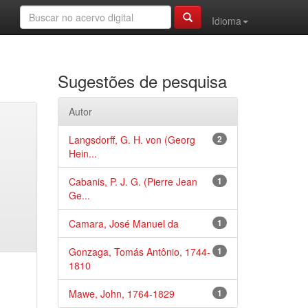
Idioma
Sugestões de pesquisa
Autor
Langsdorff, G. H. von (Georg
2
Hein...
Cabanis, P. J. G. (Pierre Jean
1
Ge...
Camara, José Manuel da
1
Gonzaga, Tomás Antônio, 1744-
1
1810
Mawe, John, 1764-1829
1