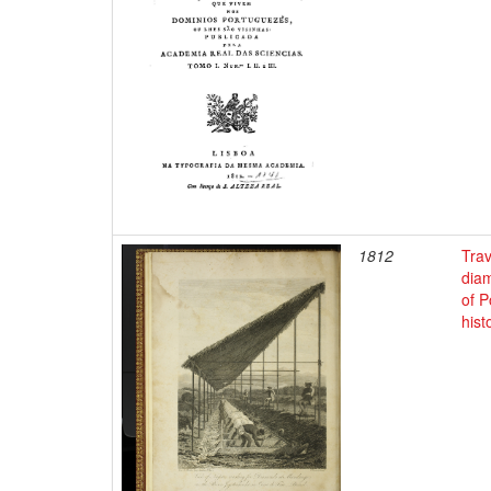
1812
Trav
diam
of P
hist