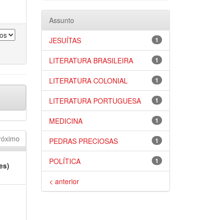
Assunto
JESUÍTAS
1
LITERATURA BRASILEIRA
1
LITERATURA COLONIAL
1
LITERATURA PORTUGUESA
1
MEDICINA
1
róximo
PEDRAS PRECIOSAS
1
POLÍTICA
1
es)
< anterior