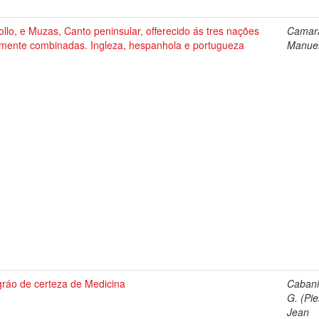
llo, e Muzas, Canto peninsular, offerecido ás tres nações
Camara
izmente combinadas. Ingleza, hespanhola e portugueza
Manuel
gráo de certeza de Medicina
Cabanis
G. (Pie
Jean