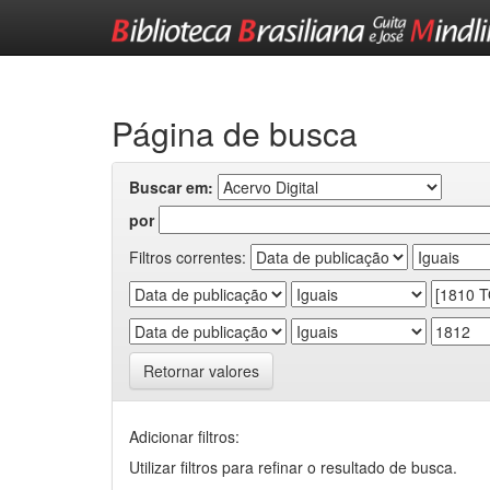
Skip
navigation
Página de busca
Buscar em:
por
Filtros correntes:
Retornar valores
Adicionar filtros:
Utilizar filtros para refinar o resultado de busca.