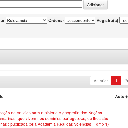
por
Ordenar
Registro(s)
Anterior
1
P
lo
Autor(
ecção de noticias para a historia e geografia das Nações
-
amarinas, que vivem nos dominios portuguezes, ou lhes são
nhas : publicada pela Academia Real das Sciencias (Tomo 1)