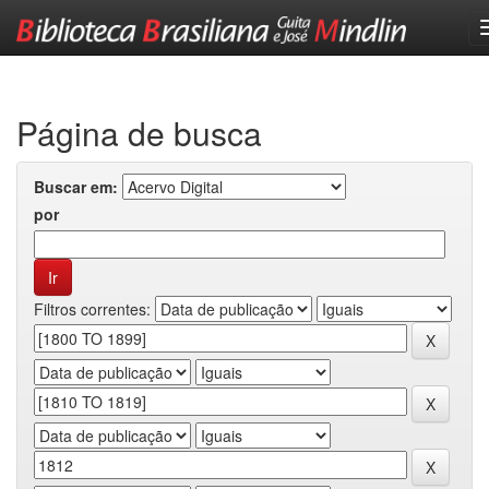
Skip
navigation
Página de busca
Buscar em:
por
Filtros correntes: