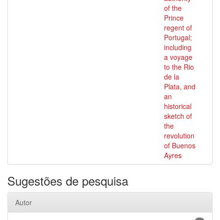
of the
Prince
regent of
Portugal;
including
a voyage
to the Rio
de la
Plata, and
an
historical
sketch of
the
revolution
of Buenos
Ayres
Sugestões de pesquisa
Autor