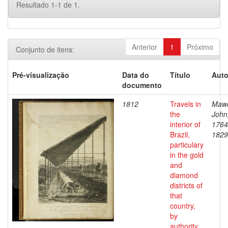
Resultado 1-1 de 1.
Anterior
1
Próximo
Conjunto de itens:
Pré-visualização
Data do
Título
Auto
documento
1812
Travels in
Maw
the
John
interior of
1764
Brazil,
1829
particulary
in the gold
and
diamond
districts of
that
country,
by
authority