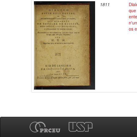
1811
Dial
que 
ent
n'u
os 