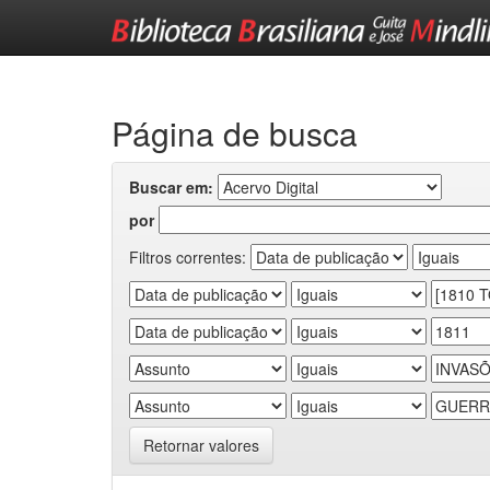
Skip
navigation
Página de busca
Buscar em:
por
Filtros correntes:
Retornar valores