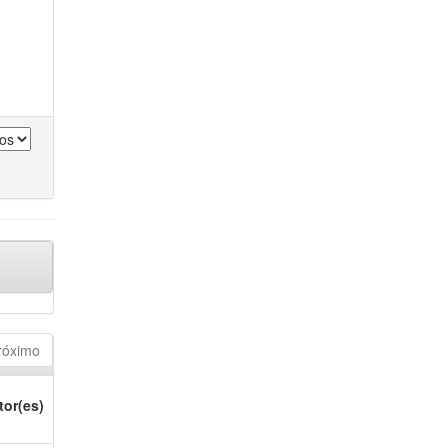
róximo
tor(es)