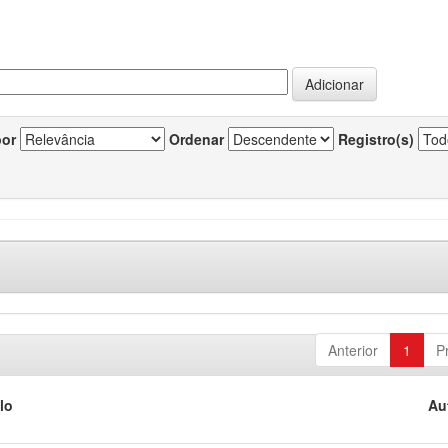
por
Ordenar
Registro(s)
Anterior
1
P
lo
Au