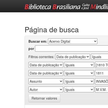
Skip
navigation
Página de busca
Buscar em:
por
Filtros correntes:
Retornar valores