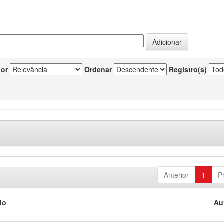
por
Ordenar
Registro(s)
Anterior
1
P
lo
Au