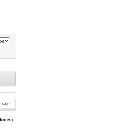
róximo
tor(es)