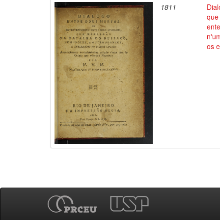
1811
Dial
que 
ent
n'u
os 