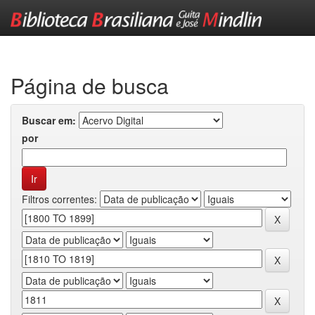
Skip
navigation
Página de busca
Buscar em:
por
Filtros correntes: