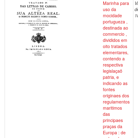
Marinha para
V
uso da
d
mocidade
1
portugueza ,
destinada ao
commercio ,
divididos em
oito tratados
elementares,
contendo a
respectiva
legislaçaõ
patria, e
indicando as
fontes
originaes dos
regulamentos
maritimos
das
principaes
praças da
Europa : de