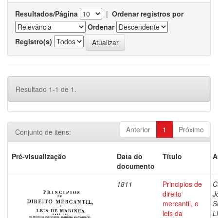
Resultados/Página
|
Ordenar registros por
Ordenar
Registro(s)
Resultado 1-1 de 1.
Anterior
1
Próximo
Conjunto de itens:
Pré-visualização
Data do
Título
A
documento
1811
Principios de
C
direito
J
mercantil, e
S
leis da
L