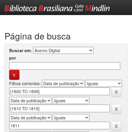
Skip
navigation
Página de busca
Buscar em:
por
Filtros correntes: