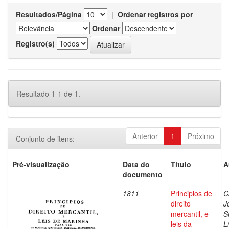
Resultados/Página
|
Ordenar registros por
Ordenar
Registro(s)
Resultado 1-1 de 1.
Anterior
1
Próximo
Conjunto de itens:
Pré-visualização
Data do
Título
A
documento
1811
Principios de
C
direito
J
mercantil, e
S
leis da
L