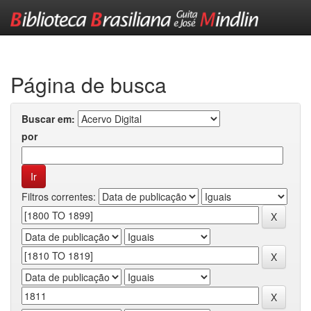
Skip
navigation
Página de busca
Buscar em:
por
Filtros correntes: