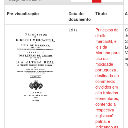
Pré-visualização
Data do
Título
A
documento
1811
Principios de
C
direito
J
mercantil, e
S
leis da
L
Marinha para
V
uso da
d
mocidade
1
portugueza ,
destinada ao
commercio ,
divididos em
oito tratados
elementares,
contendo a
respectiva
legislaçaõ
patria, e
indicando as