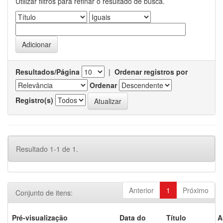
Utilizar filtros para refinar o resultado de busca.
Resultados/Página
|
Ordenar registros por
Ordenar
Registro(s)
Resultado 1-1 de 1.
Anterior
1
Próximo
Conjunto de itens:
Pré-visualização
Data do
Título
A