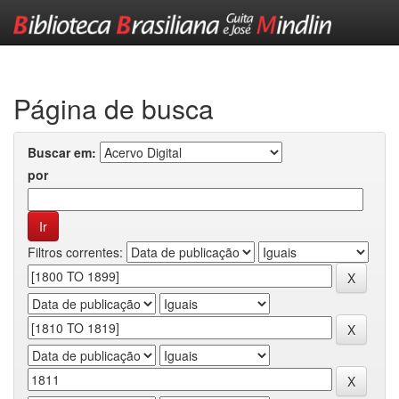
Skip
navigation
Página de busca
Buscar em:
por
Filtros correntes: