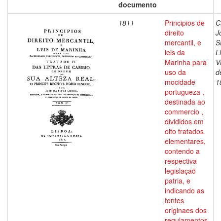
documento
1811
Principios de
C
direito
J
mercantil, e
S
leis da
L
Marinha para
V
uso da
d
mocidade
1
portugueza ,
destinada ao
commercio ,
divididos em
oito tratados
elementares,
contendo a
respectiva
legislaçaõ
patria, e
indicando as
fontes
originaes dos
regulamentos