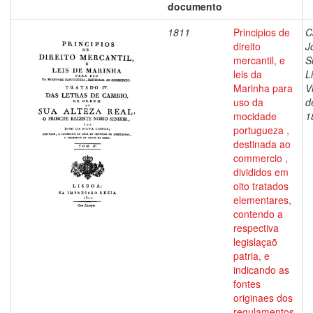
documento
1811
Principios de
C
direito
J
mercantil, e
S
leis da
L
Marinha para
V
uso da
d
mocidade
1
portugueza ,
destinada ao
commercio ,
divididos em
oito tratados
elementares,
contendo a
respectiva
legislaçaõ
patria, e
indicando as
fontes
originaes dos
regulamentos