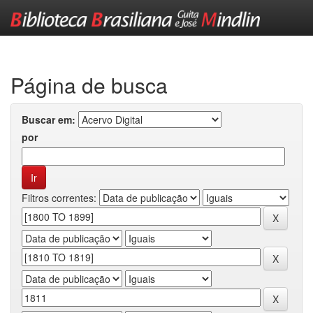
Skip
navigation
Página de busca
Buscar em:
por
Filtros correntes: