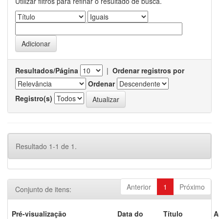
Utilizar filtros para refinar o resultado de busca.
Resultados/Página
|
Ordenar registros por
Ordenar
Registro(s)
Resultado 1-1 de 1.
Anterior
1
Próximo
Conjunto de itens:
Pré-visualização
Data do
Título
A