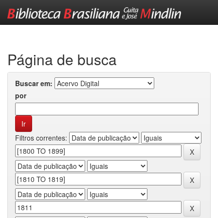
Skip
navigation
Página de busca
Buscar em:
por
Filtros correntes: