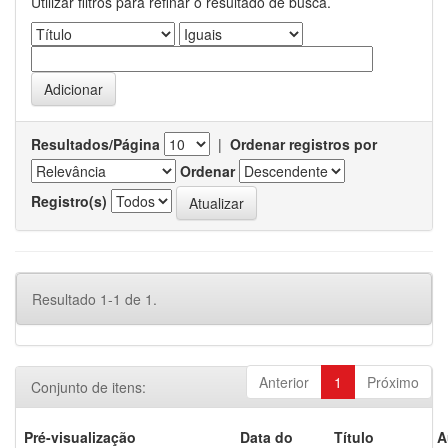
Utilizar filtros para refinar o resultado de busca.
Resultados/Página
|
Ordenar registros por
Ordenar
Registro(s)
Resultado 1-1 de 1.
Anterior
1
Próximo
Conjunto de itens:
Pré-visualização
Data do
Título
A