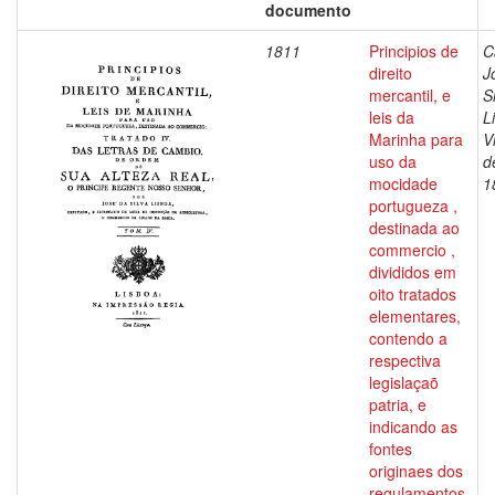
documento
1811
Principios de
C
direito
J
mercantil, e
S
leis da
L
Marinha para
V
uso da
d
mocidade
1
portugueza ,
destinada ao
commercio ,
divididos em
oito tratados
elementares,
contendo a
respectiva
legislaçaõ
patria, e
indicando as
fontes
originaes dos
regulamentos