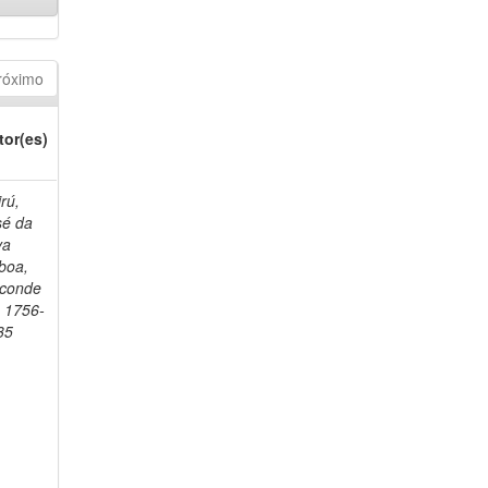
róximo
tor(es)
rú,
sé da
va
boa,
sconde
, 1756-
35