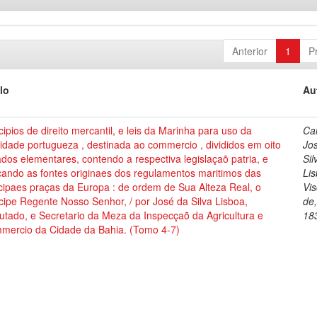
Anterior
1
P
lo
Au
cipios de direito mercantil, e leis da Marinha para uso da
Cai
dade portugueza , destinada ao commercio , divididos em oito
Jo
ados elementares, contendo a respectiva legislaçaõ patria, e
Sil
cando as fontes originaes dos regulamentos maritimos das
Lis
cipaes praças da Europa : de ordem de Sua Alteza Real, o
Vi
cipe Regente Nosso Senhor, / por José da Silva Lisboa,
de
tado, e Secretario da Meza da Inspecçaõ da Agricultura e
18
mercio da Cidade da Bahia. (Tomo 4-7)