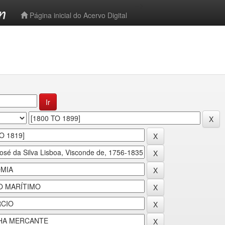
-->
Página inicial do Acervo Digital