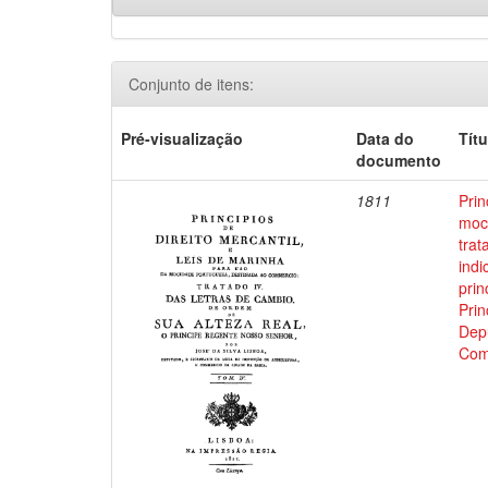
Conjunto de itens:
Pré-visualização
Data do
Títu
documento
1811
Prin
moci
trat
indi
prin
Prin
Depu
Com