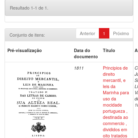
Resultado 1-1 de 1.
Anterior
1
Próximo
Conjunto de itens:
Pré-visualização
Data do
Título
A
documento
1811
Principios de
C
direito
J
mercantil, e
S
leis da
L
Marinha para
V
uso da
d
mocidade
1
portugueza ,
destinada ao
commercio ,
divididos em
oito tratados