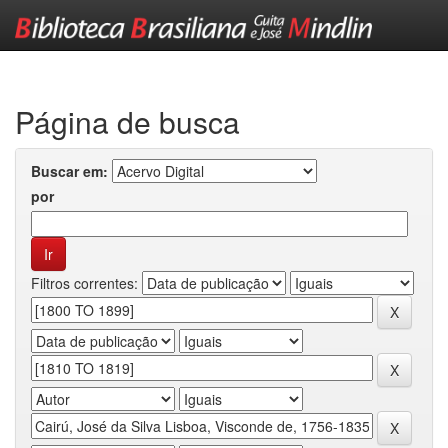
Skip
navigation
Página de busca
Buscar em:
por
Filtros correntes: