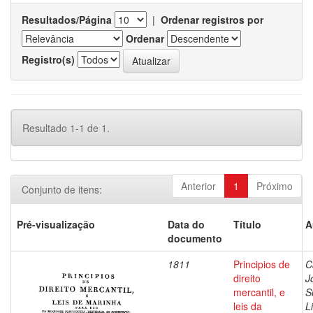
Resultados/Página
|
Ordenar registros por
Ordenar
Registro(s)
Resultado 1-1 de 1.
Anterior
1
Próximo
Conjunto de itens:
Pré-visualização
Data do
Título
A
documento
1811
Principios de
C
direito
J
mercantil, e
S
leis da
L