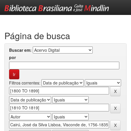
Skip
navigation
Página de busca
Buscar em:
por
Filtros correntes: