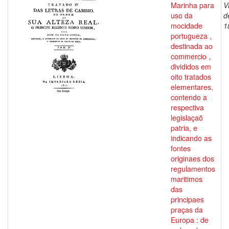
Marinha para
V
uso da
d
mocidade
1
portugueza ,
destinada ao
commercio ,
divididos em
oito tratados
elementares,
contendo a
respectiva
legislaçaõ
patria, e
indicando as
fontes
originaes dos
regulamentos
maritimos
das
principaes
praças da
Europa : de