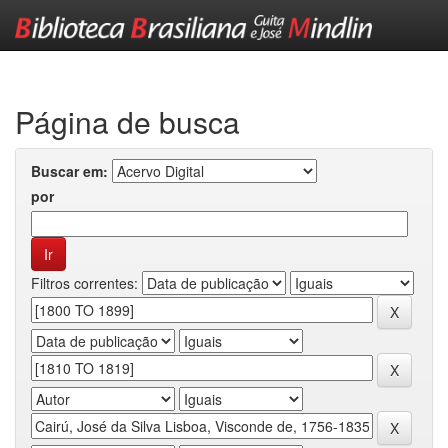
Skip
navigation
Página de busca
Buscar em:
por
Filtros correntes: