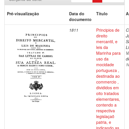
Pré-visualização
Data do
Título
A
documento
1811
Principios de
C
direito
J
mercantil, e
S
leis da
L
Marinha para
V
uso da
d
mocidade
1
portugueza ,
destinada ao
commercio ,
divididos em
oito tratados
elementares,
contendo a
respectiva
legislaçaõ
patria, e
indicando as