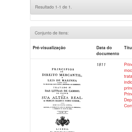
Resultado 1-1 de 1.
Conjunto de itens:
Pré-visualização
Data do
Títu
documento
1811
Prin
moci
trat
indi
prin
Prin
Depu
Com