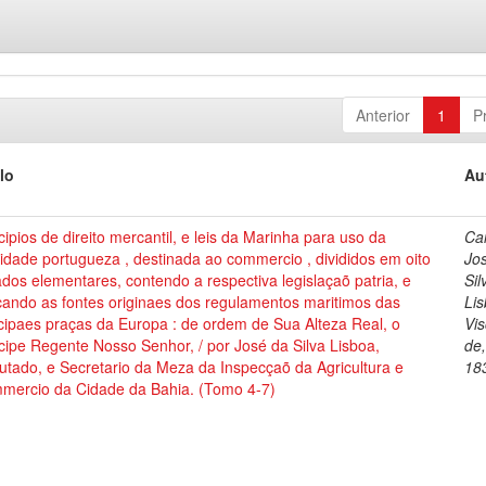
Anterior
1
P
lo
Au
cipios de direito mercantil, e leis da Marinha para uso da
Cai
dade portugueza , destinada ao commercio , divididos em oito
Jo
ados elementares, contendo a respectiva legislaçaõ patria, e
Sil
cando as fontes originaes dos regulamentos maritimos das
Lis
cipaes praças da Europa : de ordem de Sua Alteza Real, o
Vi
cipe Regente Nosso Senhor, / por José da Silva Lisboa,
de
tado, e Secretario da Meza da Inspecçaõ da Agricultura e
18
mercio da Cidade da Bahia. (Tomo 4-7)