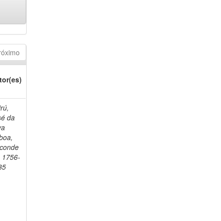
róximo
tor(es)
rú,
sé da
va
boa,
sconde
, 1756-
35