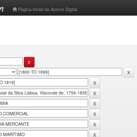
-->
Página inicial do Acervo Digital