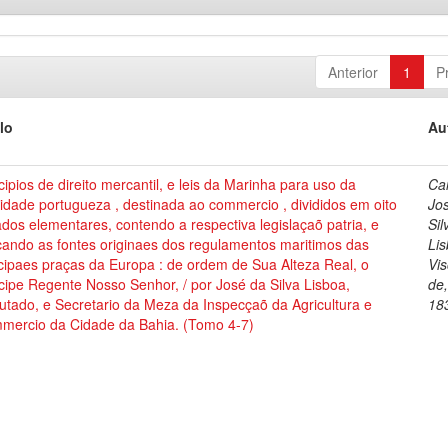
Anterior
1
P
lo
Au
cipios de direito mercantil, e leis da Marinha para uso da
Cai
dade portugueza , destinada ao commercio , divididos em oito
Jo
ados elementares, contendo a respectiva legislaçaõ patria, e
Sil
cando as fontes originaes dos regulamentos maritimos das
Lis
cipaes praças da Europa : de ordem de Sua Alteza Real, o
Vi
cipe Regente Nosso Senhor, / por José da Silva Lisboa,
de
tado, e Secretario da Meza da Inspecçaõ da Agricultura e
18
mercio da Cidade da Bahia. (Tomo 4-7)