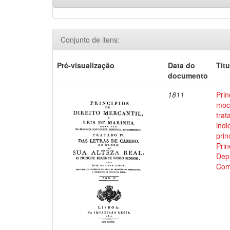
Conjunto de itens:
Pré-visualização
Data do
Títu
documento
1811
Prin
moci
trat
indi
prin
Prin
Depu
Com