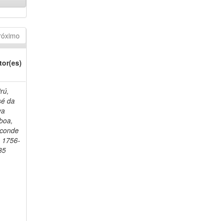
róximo
tor(es)
rú,
sé da
va
boa,
sconde
, 1756-
35