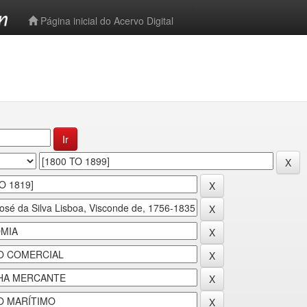
-->
Página inicial do Acervo Digital