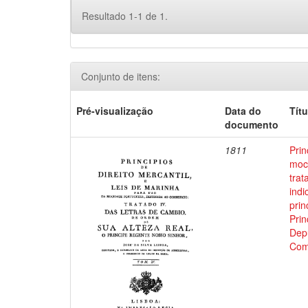
Resultado 1-1 de 1.
Conjunto de itens:
Pré-visualização
Data do
Títu
documento
1811
Prin
moci
trat
indi
prin
Prin
Depu
Com