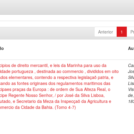
Anterior
1
P
lo
Au
cipios de direito mercantil, e leis da Marinha para uso da
Cai
dade portugueza , destinada ao commercio , divididos em oito
Jo
ados elementares, contendo a respectiva legislaçaõ patria, e
Sil
cando as fontes originaes dos regulamentos maritimos das
Lis
cipaes praças da Europa : de ordem de Sua Alteza Real, o
Vi
cipe Regente Nosso Senhor, / por José da Silva Lisboa,
de
tado, e Secretario da Meza da Inspecçaõ da Agricultura e
18
mercio da Cidade da Bahia. (Tomo 4-7)