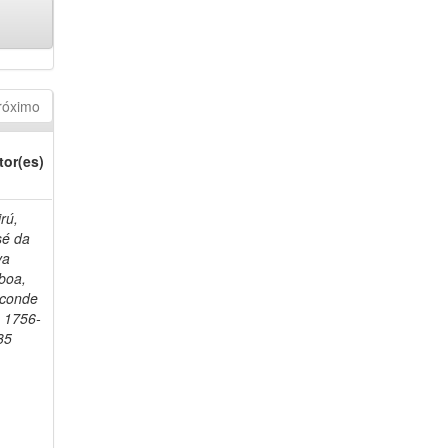
róximo
tor(es)
rú,
sé da
va
boa,
sconde
, 1756-
35