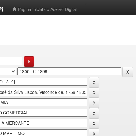
-->
Página inicial do Acervo Digital